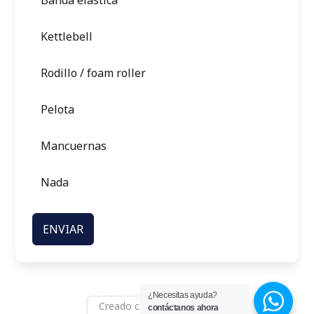
Banda elástica
Kettlebell
Rodillo / foam roller
Pelota
Mancuernas
Nada
ENVIAR
¿Necesitas ayuda?
Creado con ♡ SureForms
contáctanos ahora