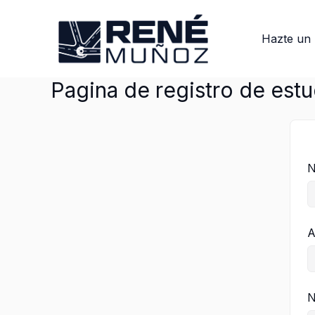
Ir
al
Hazte un 
contenido
Pagina de registro de estu
N
A
N